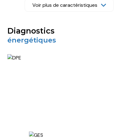
Voir plus de caractéristiques
1 salle(s) d'eau
construit en 1950
diagnostics
énergétiques
cuisine séparée (équipée)
Chauffage individuel : chaudière (fioul)
3 garage(s)
20 parking(s)
exposition Sud-Ouest
1 niveau(x)