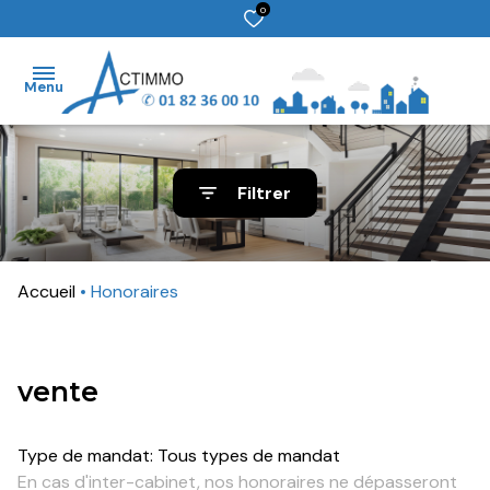
0
Menu
accueil
Filtrer
ventes
locations
Accueil
Honoraires
gestion
estimation
vente
contact
Type de mandat:
Tous types de mandat
En cas d'inter-cabinet, nos honoraires ne dépasseront