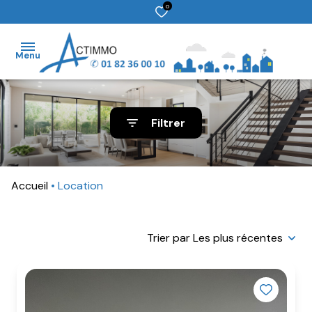
0
Menu
accueil
Filtrer
ventes
locations
Accueil
Location
gestion
estimation
Trier par Les plus récentes
contact