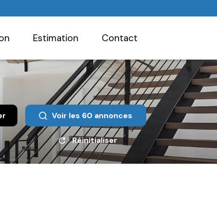
ion
estimation
contact
er
Voir les
60
annonces
Réinitialiser