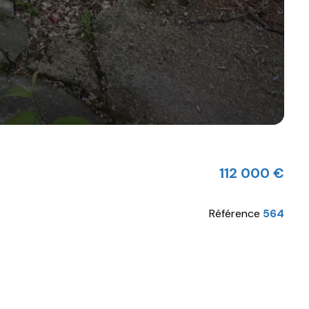
112 000 €
Référence
564