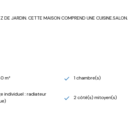
EZ DE JARDIN. CETTE MAISON COMPREND UNE CUISINE.SALON.
40 m²
1 chambre(s)
 individuel : radiateur
2 côté(s) mitoyen(s)
ue)